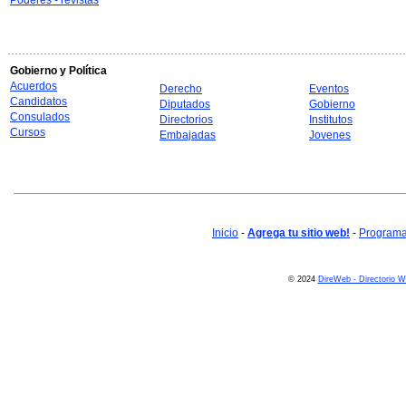
Poderes - revistas
Gobierno y Política
Acuerdos
Derecho
Eventos
Candidatos
Diputados
Gobierno
Consulados
Directorios
Institutos
Cursos
Embajadas
Jovenes
Inicio
-
Agrega tu sitio web!
-
Programa 
© 2024
DireWeb - Directorio 