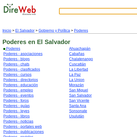
Inicio
>
El Salvador
>
Gobierno y Política
>
Poderes
Poderes
en El Salvador
Poderes
Ahuachapán
Poderes - asociaciones
Cabañas
Poderes - blogs
Chalatenango
Poderes - chats
Cuscatlán
Poderes - clasificados
La Libertad
Poderes - cursos
La Paz
Poderes - directorios
La Union
Poderes - educación
Morazán
Poderes - empleo
San Miguel
Poderes - eventos
San Salvador
Poderes - foros
San Vicente
Poderes - guías
Santa Ana
Poderes - leyes
Sonsonate
Poderes - libros
Usulután
Poderes - noticias
Poderes - portales web
Poderes - publicaciones