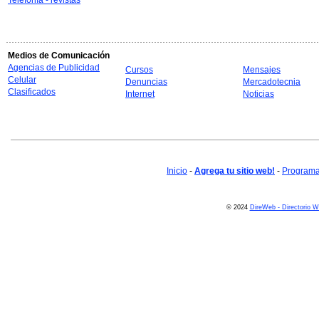
Telefonía - revistas
Medios de Comunicación
Agencias de Publicidad
Cursos
Mensajes
Celular
Denuncias
Mercadotecnia
Clasificados
Internet
Noticias
Inicio
-
Agrega tu sitio web!
-
Programa 
© 2024
DireWeb - Directorio 