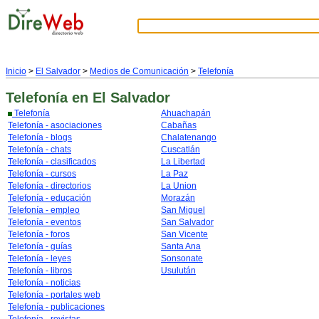
Inicio
>
El Salvador
>
Medios de Comunicación
>
Telefonía
Telefonía
en El Salvador
Telefonía
Ahuachapán
Telefonía - asociaciones
Cabañas
Telefonía - blogs
Chalatenango
Telefonía - chats
Cuscatlán
Telefonía - clasificados
La Libertad
Telefonía - cursos
La Paz
Telefonía - directorios
La Union
Telefonía - educación
Morazán
Telefonía - empleo
San Miguel
Telefonía - eventos
San Salvador
Telefonía - foros
San Vicente
Telefonía - guías
Santa Ana
Telefonía - leyes
Sonsonate
Telefonía - libros
Usulután
Telefonía - noticias
Telefonía - portales web
Telefonía - publicaciones