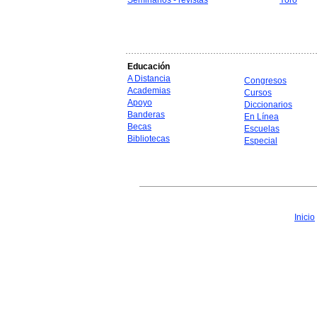
Seminarios - revistas
Yoro
Educación
A Distancia
Congresos
Academias
Cursos
Apoyo
Diccionarios
Banderas
En Línea
Becas
Escuelas
Bibliotecas
Especial
Inicio