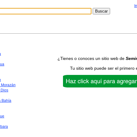
I
a
¿Tienes o conoces un sitio web de
Semi
ua
Tu sitio web puede ser el primero 
o
o Morazán
 Dios
a Bahía
que
rbara