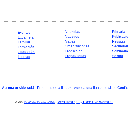
Maestrias
Primaria
Eventos
Maestros
Publicaci
Extranjera
Mapas
Revistas
Familiar
Organizaciones
Secundar
Formación
Preescolar
Seminario
Guarderías
Preparatorias
Sexual
Idiomas
-
Agrega tu sitio web!
-
Programa de afiliados
-
Agrega una liga en tu sitio
-
Contá
-
Web Hosting by Executive Websites
© 2024
DireWeb - Directorio Web