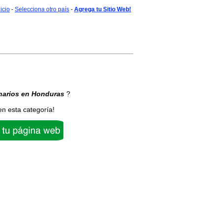
nicio
-
Selecciona otro país
-
Agrega tu Sitio Web!
narios
en Honduras
?
en esta categoría!