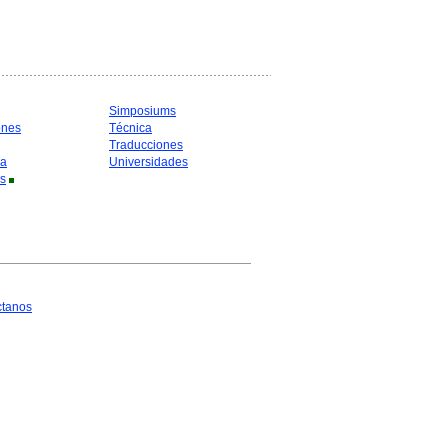
Simposiums
ones
Técnica
Traducciones
ia
Universidades
s
ctanos