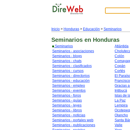
Inicio
>
Honduras
>
Educación
>
Seminarios
Seminarios
en Honduras
Seminarios
Atlántida
Seminarios - asociaciones
Cholutec
Seminarios - blogs
Colón
Seminarios - chats
Comayag
Seminarios - clasificados
Copán
Seminarios - cursos
Cortés
Seminarios - directorios
El Paraís
Seminarios - educación
Francisc
Seminarios - empleo
Gracias a
Seminarios - eventos
Intibucá
Seminarios - foros
Islas de l
Seminarios - guías
La Paz
Seminarios - leyes
Lempira
Seminarios - libros
Ocotepe
Seminarios - noticias
Olancho
Seminarios - portales web
Santa Bá
Seminarios - publicaciones
Valle