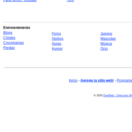
Para Niños - revistas
Yoro
Entretenimiento
Blogs
Foros
Juegos
Chistes
Globos
Mascotas
Crucigramas
Guias
Música
Fiestas
Humor
Ocio
Inicio
-
Agrega tu sitio web!
-
Programa 
© 2024
DireWeb - Directorio 