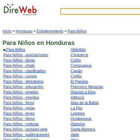
Inicio
>
Honduras
>
Entretenimiento
>
Para Niños
Para Niños
en Honduras
Para Niños
Atlántida
Para Niños - asociaciones
Choluteca
Para Niños - blogs
Colón
Para Niños - chats
Comayagua
Para Niños - clasificados
Copán
Para Niños - cursos
Cortés
Para Niños - directorios
El Paraíso
Para Niños - educación
Francisco Morazán
Para Niños - empleo
Gracias a Dios
Para Niños - eventos
Intibucá
Para Niños - foros
Islas de la Bahía
Para Niños - guías
La Paz
Para Niños - leyes
Lempira
Para Niños - libros
Ocotepeque
Para Niños - noticias
Olancho
Para Niños - portales web
Santa Bárbara
Para Niños - publicaciones
Valle