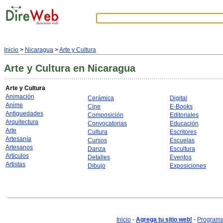
Inicio
>
Nicaragua
>
Arte y Cultura
Arte y Cultura
en Nicaragua
Arte y Cultura
Animación
Cerámica
Digital
Anime
Cine
E-Books
Antiguedades
Composición
Editoriales
Arquitectura
Convocatorias
Educación
Arte
Cultura
Escritores
Artesanía
Cursos
Escuelas
Artesanos
Danza
Escultura
Artículos
Detalles
Eventos
Artistas
Dibujo
Exposiciones
Inicio
-
Agrega tu sitio web!
-
Programa 