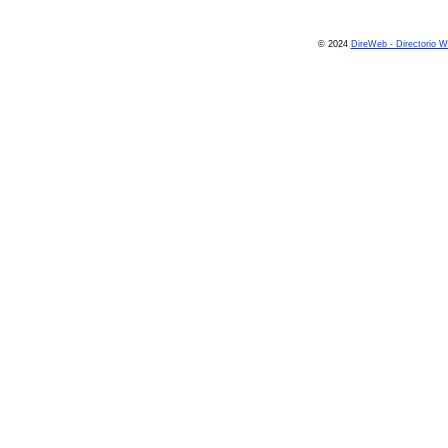
© 2024
DireWeb - Directorio 