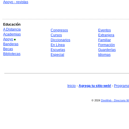
Apoyo - revistas
Educación
A Distancia
Congresos
Eventos
Academias
Cursos
Extranjera
Apoyo
Diccionarios
Familiar
Banderas
En Línea
Formación
Becas
Escuelas
Guarderías
Bibliotecas
Especial
Idiomas
Inicio
-
Agrega tu sitio web!
-
Programa 
© 2024
DireWeb - Directorio 