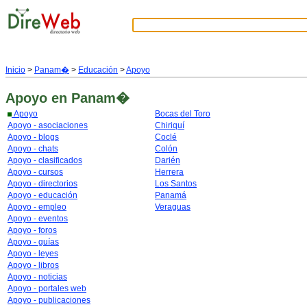
Inicio
>
Panam�
>
Educación
>
Apoyo
Apoyo
en Panam�
Apoyo
Bocas del Toro
Apoyo - asociaciones
Chiriquí
Apoyo - blogs
Coclé
Apoyo - chats
Colón
Apoyo - clasificados
Darién
Apoyo - cursos
Herrera
Apoyo - directorios
Los Santos
Apoyo - educación
Panamá
Apoyo - empleo
Veraguas
Apoyo - eventos
Apoyo - foros
Apoyo - guías
Apoyo - leyes
Apoyo - libros
Apoyo - noticias
Apoyo - portales web
Apoyo - publicaciones