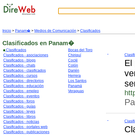
Inicio
>
Panam�
>
Medios de Comunicación
>
Clasificados
Clasificados
en Panam�
Clasificados
Bocas del Toro
Clasi
Clasificados - asociaciones
Chiriquí
El
Clasificados - blogs
Coclé
Clasificados - chats
Colón
ve
Clasificados - clasificados
Darién
Clasificados - cursos
Herrera
se
Clasificados - directorios
Los Santos
Clasificados - educación
Panamá
htt
Clasificados - empleo
Veraguas
Clasificados - eventos
Pa
Clasificados - foros
Clasificados - guías
Clasificados - leyes
Clasificados - libros
Clasi
Clasificados - noticias
Cl
Clasificados - portales web
Clasificados - publicaciones