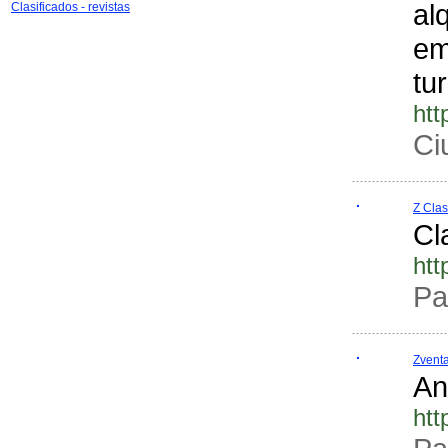
al
Clasificados - revistas
em
tu
htt
Ci
Z Clas
Cl
htt
Pa
Zvent
An
htt