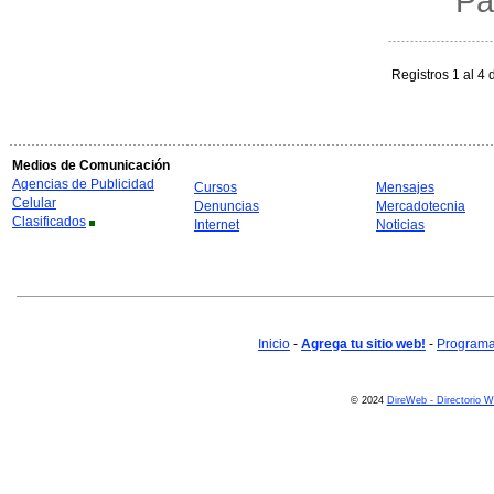
Pa
Registros 1 al 4 
Medios de Comunicación
Agencias de Publicidad
Cursos
Mensajes
Celular
Denuncias
Mercadotecnia
Clasificados
Internet
Noticias
Inicio
-
Agrega tu sitio web!
-
Programa 
© 2024
DireWeb - Directorio 