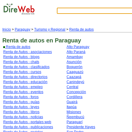
Inicio
>
Paraguay
>
Turismo y Regional
>
Renta de autos
Renta de autos
en Paraguay
Renta de autos
Alto Paraguay
Renta de Autos - asociaciones
Alto Paraná
Renta de Autos - blogs
Amambay
Renta de Autos - chats
Asunción
Renta de Autos - clasificados
Boquerón
Renta de Autos - cursos
Caaguazú
Renta de Autos - directorios
Caazapá
Renta de Autos - educación
Canindeyú
Renta de Autos - empleo
Central
Renta de Autos - eventos
Concepción
Renta de Autos - foros
Cordillera
Renta de Autos - guías
Guairá
Renta de Autos - leyes
Itapúa
Renta de Autos - libros
Misiones
Renta de Autos - noticias
Ñeembucú
Renta de Autos - portales web
Paraguarí
Renta de Autos - publicaciones
Presidente Hayes