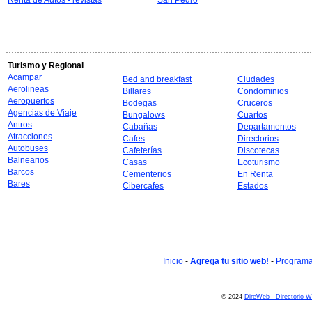
Renta de Autos - revistas
San Pedro
Turismo y Regional
Acampar
Bed and breakfast
Ciudades
Aerolineas
Billares
Condominios
Aeropuertos
Bodegas
Cruceros
Agencias de Viaje
Bungalows
Cuartos
Antros
Cabañas
Departamentos
Atracciones
Cafes
Directorios
Autobuses
Cafeterías
Discotecas
Balnearios
Casas
Ecoturismo
Barcos
Cementerios
En Renta
Bares
Cibercafes
Estados
Inicio
-
Agrega tu sitio web!
-
Programa 
© 2024
DireWeb - Directorio 