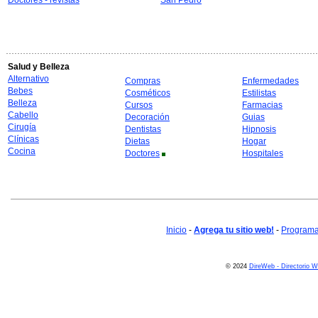
Doctores - revistas
San Pedro
Salud y Belleza
Alternativo
Compras
Enfermedades
Bebes
Cosméticos
Estilistas
Belleza
Cursos
Farmacias
Cabello
Decoración
Guias
Cirugía
Dentistas
Hipnosis
Clínicas
Dietas
Hogar
Cocina
Doctores
Hospitales
Inicio
-
Agrega tu sitio web!
-
Programa 
© 2024
DireWeb - Directorio 