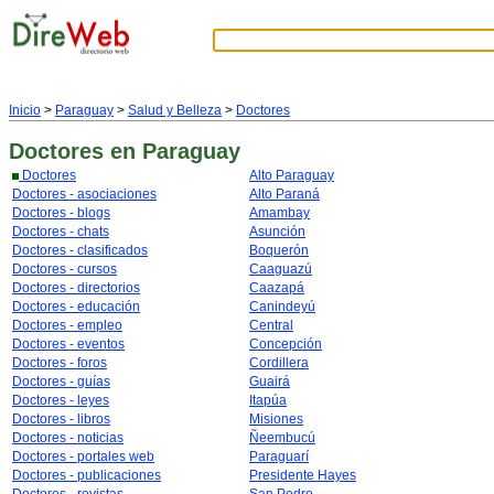
Inicio
>
Paraguay
>
Salud y Belleza
>
Doctores
Doctores
en Paraguay
Doctores
Alto Paraguay
Doctores - asociaciones
Alto Paraná
Doctores - blogs
Amambay
Doctores - chats
Asunción
Doctores - clasificados
Boquerón
Doctores - cursos
Caaguazú
Doctores - directorios
Caazapá
Doctores - educación
Canindeyú
Doctores - empleo
Central
Doctores - eventos
Concepción
Doctores - foros
Cordillera
Doctores - guías
Guairá
Doctores - leyes
Itapúa
Doctores - libros
Misiones
Doctores - noticias
Ñeembucú
Doctores - portales web
Paraguarí
Doctores - publicaciones
Presidente Hayes