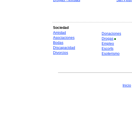
Drogas - revistas
San Pedr
Sociedad
Amistad
Donaciones
Asociaciones
Drogas
Bodas
Empleo
Discapacidad
Escorts
Divorcios
Esoterismo
Inicio