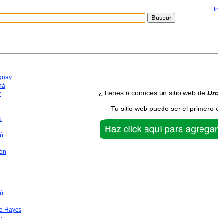
I
aguay
ná
¿Tienes o conoces un sitio web de
Dr
y
Tu sitio web puede ser el primero 
n
ú
yú
ón
a
ú
í
te Hayes