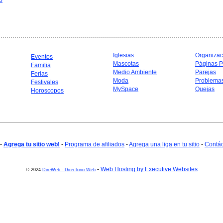
o
Iglesias
Organizac
Eventos
Mascotas
Páginas P
Familia
Medio Ambiente
Parejas
Ferias
Moda
Problema
Festivales
MySpace
Quejas
Horoscopos
-
Agrega tu sitio web!
-
Programa de afiliados
-
Agrega una liga en tu sitio
-
Contá
-
Web Hosting by Executive Websites
© 2024
DireWeb - Directorio Web