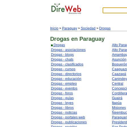
Inicio
>
Paraguay
>
Sociedad
>
Drogas
Drogas
en Paraguay
Drogas
Alto Par
Drogas - asociaciones
Alto Para
Drogas - blogs
Amamba
Drogas - chats
Asunción
Drogas - clasificados
Boqueró
Drogas - cursos
Caaguaz
Drogas - directorios
Caazapá
Drogas - educación
Caninde
Drogas - empleo
Central
Drogas - eventos
Concepci
Drogas - foros
Cordiller
Drogas - guías
Guairá
Drogas - leyes
Itapúa
Drogas - libros
Misiones
Drogas - noticias
Ñeembuc
Drogas - portales web
Paraguar
Drogas - publicaciones
Presiden