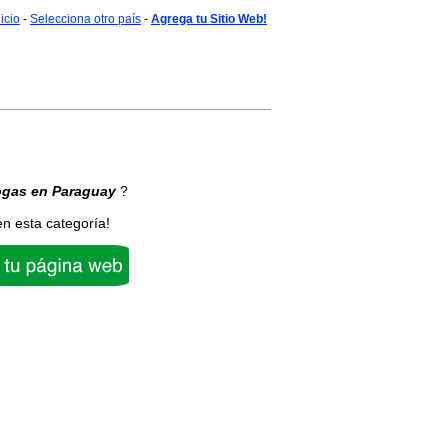
nicio
-
Selecciona otro país
-
Agrega tu Sitio Web!
ogas
en Paraguay
?
en esta categoría!