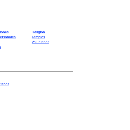
iones
Religión
ersonales
Templos
Voluntarios
s
ctanos