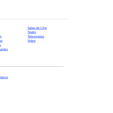
Salas de Cine
Teatro
n
Telenovelas
as
Video
s
antes
ctanos