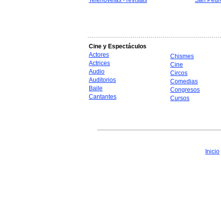
Telenovelas - revistas
San Pedr
Cine y Espectáculos
Actores
Chismes
Actrices
Cine
Audio
Circos
Auditorios
Comedias
Baile
Congresos
Cantantes
Cursos
Inicio