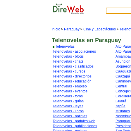
Inicio
>
Paraguay
>
Cine y Espectáculos
>
Teleno
Telenovelas
en Paraguay
Telenovelas
Alto Par
Telenovelas - asociaciones
Alto Para
Telenovelas - blogs
Amamba
Telenovelas - chats
Asunción
Telenovelas - clasificados
Boqueró
Telenovelas - cursos
Caaguaz
Telenovelas - directorios
Caazapá
Telenovelas - educación
Caninde
Telenovelas - empleo
Central
Telenovelas - eventos
Concepci
Telenovelas - foros
Cordiller
Telenovelas - guías
Guairá
Telenovelas - leyes
Itapúa
Telenovelas - libros
Misiones
Telenovelas - noticias
Ñeembuc
Telenovelas - portales web
Paraguar
Telenovelas - publicaciones
Presiden