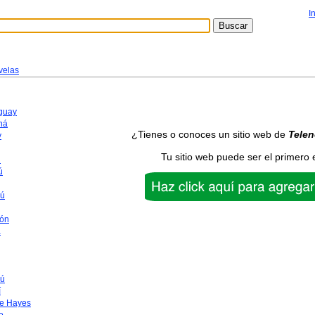
I
velas
aguay
ná
¿Tienes o conoces un sitio web de
Telen
y
Tu sitio web puede ser el primero 
n
ú
yú
ón
a
ú
í
te Hayes