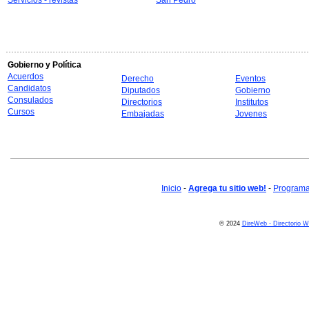
Servicios - revistas
San Pedro
Gobierno y Política
Acuerdos
Derecho
Eventos
Candidatos
Diputados
Gobierno
Consulados
Directorios
Institutos
Cursos
Embajadas
Jovenes
Inicio
-
Agrega tu sitio web!
-
Programa 
© 2024
DireWeb - Directorio 