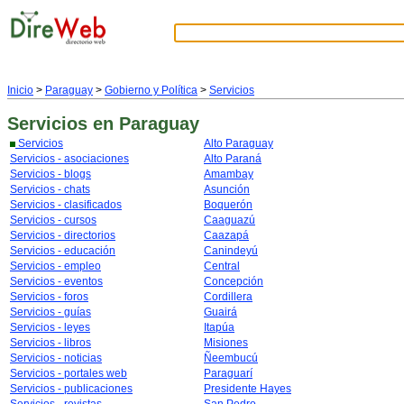
Inicio
>
Paraguay
>
Gobierno y Política
>
Servicios
Servicios
en Paraguay
Servicios
Alto Paraguay
Servicios - asociaciones
Alto Paraná
Servicios - blogs
Amambay
Servicios - chats
Asunción
Servicios - clasificados
Boquerón
Servicios - cursos
Caaguazú
Servicios - directorios
Caazapá
Servicios - educación
Canindeyú
Servicios - empleo
Central
Servicios - eventos
Concepción
Servicios - foros
Cordillera
Servicios - guías
Guairá
Servicios - leyes
Itapúa
Servicios - libros
Misiones
Servicios - noticias
Ñeembucú
Servicios - portales web
Paraguarí
Servicios - publicaciones
Presidente Hayes