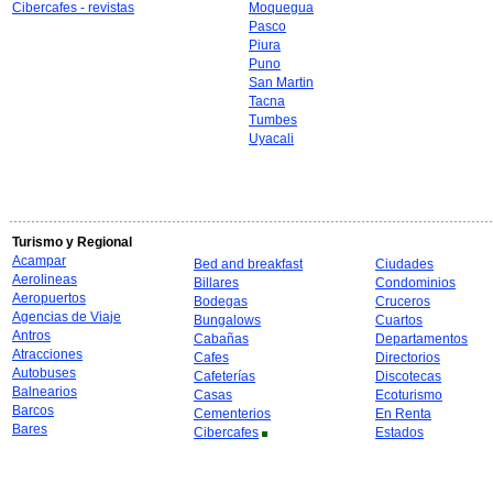
Cibercafes - revistas
Moquegua
Pasco
Piura
Puno
San Martin
Tacna
Tumbes
Uyacali
Turismo y Regional
Acampar
Bed and breakfast
Ciudades
Aerolineas
Billares
Condominios
Aeropuertos
Bodegas
Cruceros
Agencias de Viaje
Bungalows
Cuartos
Antros
Cabañas
Departamentos
Atracciones
Cafes
Directorios
Autobuses
Cafeterías
Discotecas
Balnearios
Casas
Ecoturismo
Barcos
Cementerios
En Renta
Bares
Cibercafes
Estados