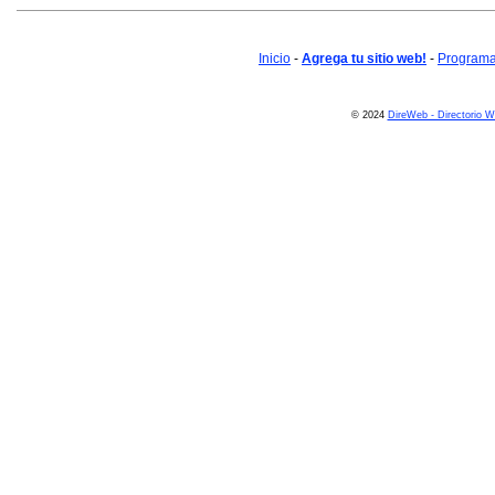
Inicio
-
Agrega tu sitio web!
-
Programa 
© 2024
DireWeb - Directorio 