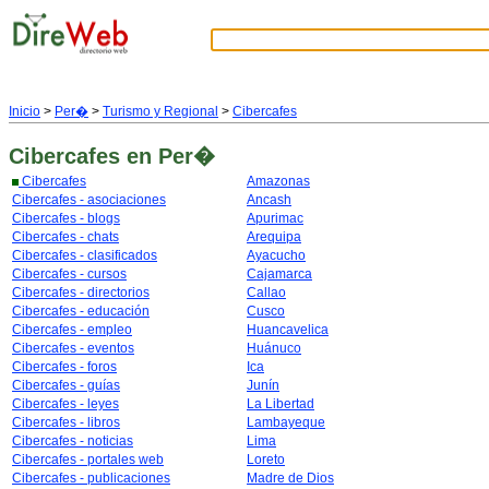
Inicio
>
Per�
>
Turismo y Regional
>
Cibercafes
Cibercafes
en Per�
Cibercafes
Amazonas
Cibercafes - asociaciones
Ancash
Cibercafes - blogs
Apurimac
Cibercafes - chats
Arequipa
Cibercafes - clasificados
Ayacucho
Cibercafes - cursos
Cajamarca
Cibercafes - directorios
Callao
Cibercafes - educación
Cusco
Cibercafes - empleo
Huancavelica
Cibercafes - eventos
Huánuco
Cibercafes - foros
Ica
Cibercafes - guías
Junín
Cibercafes - leyes
La Libertad
Cibercafes - libros
Lambayeque
Cibercafes - noticias
Lima
Cibercafes - portales web
Loreto
Cibercafes - publicaciones
Madre de Dios