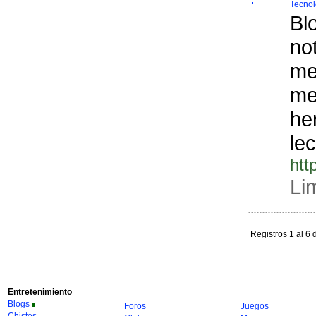
Tecnol
Bl
no
me
me
he
lec
htt
Li
Registros 1 al 6 
Entretenimiento
Blogs
Foros
Juegos