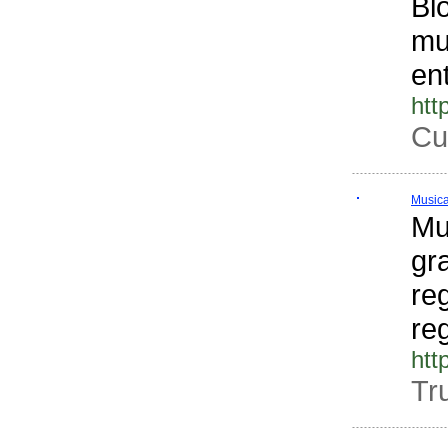
Bl
mu
en
htt
Cu
Musica
Mu
gr
re
re
htt
Tru