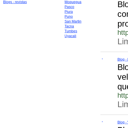
Bl
Blogs - revistas
Moquegua
Pasco
co
Piura
Puno
pr
San Martin
Tacna
htt
Tumbes
Uyacali
Li
Blog -
Bl
ve
qu
htt
Li
Blog -