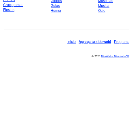
Chistes
Globos
Mascotas
Crucigramas
Guias
Música
Fiestas
Humor
Ocio
Inicio
-
Agrega tu sitio web!
-
Programa 
© 2024
DireWeb - Directorio 