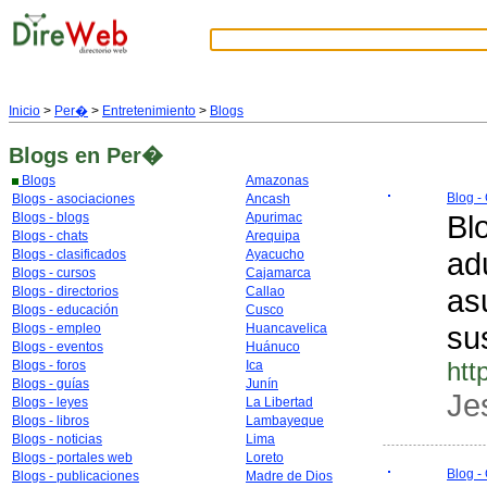
Inicio
>
Per�
>
Entretenimiento
>
Blogs
Blogs
en Per�
Blogs
Amazonas
Blog -
Blogs - asociaciones
Ancash
Bl
Blogs - blogs
Apurimac
Blogs - chats
Arequipa
ad
Blogs - clasificados
Ayacucho
Blogs - cursos
Cajamarca
as
Blogs - directorios
Callao
Blogs - educación
Cusco
su
Blogs - empleo
Huancavelica
Blogs - eventos
Huánuco
htt
Blogs - foros
Ica
Blogs - guías
Junín
Je
Blogs - leyes
La Libertad
Blogs - libros
Lambayeque
Blogs - noticias
Lima
Blogs - portales web
Loreto
Blog -
Blogs - publicaciones
Madre de Dios