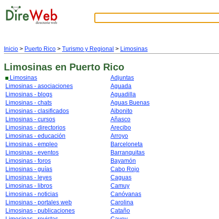
Inicio
>
Puerto Rico
>
Turismo y Regional
>
Limosinas
Limosinas
en Puerto Rico
Limosinas
Adjuntas
Limosinas - asociaciones
Aguada
Limosinas - blogs
Aguadilla
Limosinas - chats
Aguas Buenas
Limosinas - clasificados
Aibonito
Limosinas - cursos
Añasco
Limosinas - directorios
Arecibo
Limosinas - educación
Arroyo
Limosinas - empleo
Barceloneta
Limosinas - eventos
Barranquitas
Limosinas - foros
Bayamón
Limosinas - guías
Cabo Rojo
Limosinas - leyes
Caguas
Limosinas - libros
Camuy
Limosinas - noticias
Canóvanas
Limosinas - portales web
Carolina
Limosinas - publicaciones
Cataño