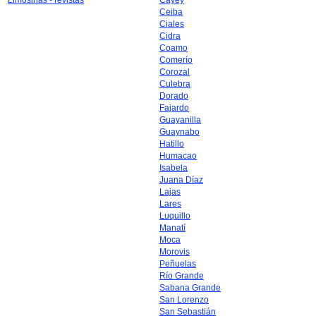
Limosinas - revistas
Cayey
Ceiba
Ciales
Cidra
Coamo
Comerío
Corozal
Culebra
Dorado
Fajardo
Guayanilla
Guaynabo
Hatillo
Humacao
Isabela
Juana Díaz
Lajas
Lares
Luquillo
Manatí
Moca
Morovis
Peñuelas
Río Grande
Sabana Grande
San Lorenzo
San Sebastián