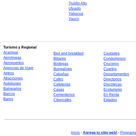
Trujillo Alto
Utuado
Yabucoa
Yauco
Turismo y Regional
Acampar
Bed and breakfast
Ciudades
Aerolineas
Billares
Condominios
Aeropuertos
Bodegas
Cruceros
Agencias de Viaje
Bungalows
Cuartos
Antros
Cabañas
Departamentos
Atracciones
Cafes
Directorios
Autobuses
Cafeterías
Discotecas
Balnearios
Casas
Ecoturismo
Barcos
Cementerios
En Renta
Bares
Cibercafes
Estados
Inicio
-
Agrega tu sitio web!
-
Programa 