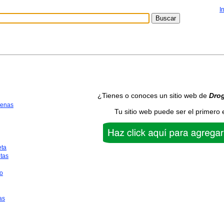
I
¿Tienes o conoces un sitio web de
Dro
uenas
Tu sitio web puede ser el primero 
eta
tas
o
as