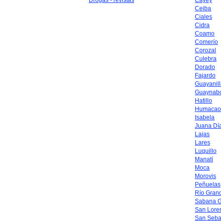
Drogas - revistas
Cayey
Ceiba
Ciales
Cidra
Coamo
Comerío
Corozal
Culebra
Dorado
Fajardo
Guayanil
Guaynab
Hatillo
Humacao
Isabela
Juana Dí
Lajas
Lares
Luquillo
Manatí
Moca
Morovis
Peñuelas
Río Gran
Sabana 
San Lore
San Seba