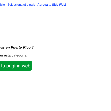
nicio
-
Selecciona otro país
-
Agrega tu Sitio Web!
gas
en Puerto Rico
?
en esta categoría!