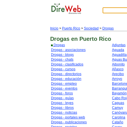
Inicio
>
Puerto Rico
>
Sociedad
>
Drogas
Drogas
en Puerto Rico
Drogas
Adjuntas
Drogas - asociaciones
Aguada
Drogas - blogs
Aguadilla
Drogas - chats
Aguas B
Drogas - clasificados
Aibonito
Drogas - cursos
Añasco
Drogas - directorios
Arecibo
Drogas - educación
Arroyo
Drogas - empleo
Barcelon
Drogas - eventos
Barranqui
Drogas - foros
Bayamón
Drogas - guías
Cabo Roj
Drogas - leyes
Caguas
Drogas - libros
Camuy
Drogas - noticias
Canóvan
Drogas - portales web
Carolina
Drogas - publicaciones
Cataño