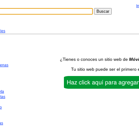
I
les
¿Tienes o conoces un sitio web de
Móvi
uenas
Tu sitio web puede ser el primero 
eta
tas
o
as