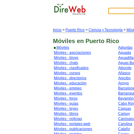
Inicio
>
Puerto Rico
>
Ciencia y Tecnología
>
Móvi
Móviles
en Puerto Rico
Móviles
Adjuntas
Móviles - asociaciones
Aguada
Móviles - blogs
Aguadilla
Móviles - chats
Aguas B
Móviles - clasificados
Aibonito
Móviles - cursos
Añasco
Móviles - directorios
Arecibo
Móviles - educación
Arroyo
Móviles - empleo
Barcelon
Móviles - eventos
Barranqui
Móviles - foros
Bayamón
Móviles - guías
Cabo Roj
Móviles - leyes
Caguas
Móviles - libros
Camuy
Móviles - noticias
Canóvan
Móviles - portales web
Carolina
Móviles - publicaciones
Cataño