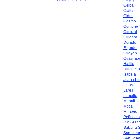
Móviles - revistas
Cayey
Ceiba
Ciales
Cidra
Coamo
Comerío
Corozal
Culebra
Dorado
Fajardo
Guayanil
Guaynab
Hatillo
Humacao
Isabela
Juana Dí
Lajas
Lares
Luquillo
Manatí
Moca
Morovis
Peñuelas
Río Gran
Sabana 
San Lore
San Seba