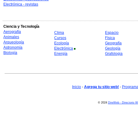
Electrónica - revistas
Ciencia y Tecnología
Aerografía
Clima
Espacio
Animales
Cursos
Física
Arqueología
Ecología
Geografía
Astronomía
Electrónica
Geología
Biología
Energía
Grafologia
Inicio
-
Agrega tu sitio web!
-
Programa 
© 2024
DireWeb - Directorio 