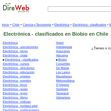
Inicio
>
Chile
>
Ciencia y Tecnología
>
Electrónica
>
Electrónica - clasificados
>
B
Electrónica - clasificados
en Biobio
en Chile
Electrónica
Aisen
Electrónica - asociaciones
Antofagasta
¿Tienes o c
Electrónica - blogs
Araucania
Electrónica - chats
Atacama
Electrónica - clasificados
Biobio
Electrónica - cursos
Coquimbo
Electrónica - directorios
De Maule
Electrónica - educación
Los Lagos
Electrónica - empleo
Magallanes
Electrónica - eventos
Metropolitana
Electrónica - foros
O´higgins
Electrónica - guías
Santiago
Electrónica - leyes
Tarapacá
Electrónica - libros
Valparaiso
Electrónica - noticias
Electrónica - portales web
Electrónica - publicaciones