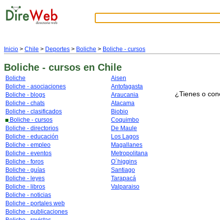
Inicio
>
Chile
>
Deportes
>
Boliche
>
Boliche - cursos
Boliche - cursos
en Chile
Boliche
Aisen
Boliche - asociaciones
Antofagasta
¿Tienes o con
Boliche - blogs
Araucania
Boliche - chats
Atacama
Boliche - clasificados
Biobio
Boliche - cursos
Coquimbo
Boliche - directorios
De Maule
Boliche - educación
Los Lagos
Boliche - empleo
Magallanes
Boliche - eventos
Metropolitana
Boliche - foros
O´higgins
Boliche - guías
Santiago
Boliche - leyes
Tarapacá
Boliche - libros
Valparaiso
Boliche - noticias
Boliche - portales web
Boliche - publicaciones