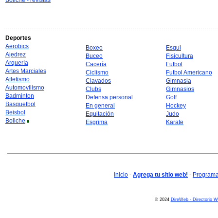
Boliche - revistas
Deportes
Aerobics
Boxeo
Esqui
Ajedrez
Buceo
Fisicultura
Arquería
Cacería
Futbol
Artes Marciales
Ciclismo
Futbol Americano
Atletismo
Clavados
Gimnasia
Automovilismo
Clubs
Gimnasios
Badminton
Defensa personal
Golf
Basquetbol
En general
Hockey
Beisbol
Equitación
Judo
Boliche
Esgrima
Karate
Inicio
-
Agrega tu sitio web!
-
Programa 
© 2024
DireWeb - Directorio 