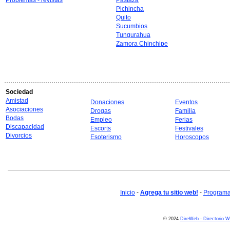
Problemas - revistas
Pastaza
Pichincha
Quito
Sucumbios
Tungurahua
Zamora Chinchipe
Sociedad
Amistad
Donaciones
Eventos
Asociaciones
Drogas
Familia
Bodas
Empleo
Ferias
Discapacidad
Escorts
Festivales
Divorcios
Esoterismo
Horoscopos
Inicio
-
Agrega tu sitio web!
-
Programa 
© 2024
DireWeb - Directorio 