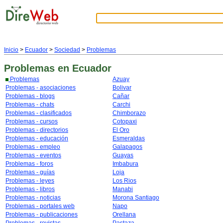
Inicio
>
Ecuador
>
Sociedad
>
Problemas
Problemas
en Ecuador
Problemas
Azuay
Problemas - asociaciones
Bolivar
Problemas - blogs
Cañar
Problemas - chats
Carchi
Problemas - clasificados
Chimborazo
Problemas - cursos
Cotopaxi
Problemas - directorios
El Oro
Problemas - educación
Esmeraldas
Problemas - empleo
Galapagos
Problemas - eventos
Guayas
Problemas - foros
Imbabura
Problemas - guías
Loja
Problemas - leyes
Los Rios
Problemas - libros
Manabi
Problemas - noticias
Morona Santiago
Problemas - portales web
Napo
Problemas - publicaciones
Orellana