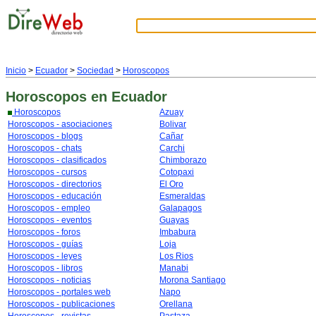
Inicio
>
Ecuador
>
Sociedad
>
Horoscopos
Horoscopos
en Ecuador
Horoscopos
Azuay
Horoscopos - asociaciones
Bolivar
Horoscopos - blogs
Cañar
Horoscopos - chats
Carchi
Horoscopos - clasificados
Chimborazo
Horoscopos - cursos
Cotopaxi
Horoscopos - directorios
El Oro
Horoscopos - educación
Esmeraldas
Horoscopos - empleo
Galapagos
Horoscopos - eventos
Guayas
Horoscopos - foros
Imbabura
Horoscopos - guías
Loja
Horoscopos - leyes
Los Rios
Horoscopos - libros
Manabi
Horoscopos - noticias
Morona Santiago
Horoscopos - portales web
Napo
Horoscopos - publicaciones
Orellana