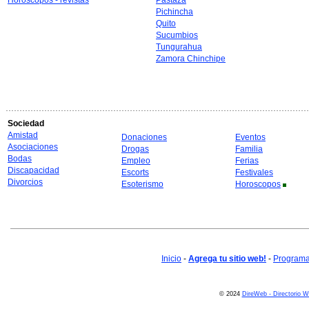
Horoscopos - revistas
Pastaza
Pichincha
Quito
Sucumbios
Tungurahua
Zamora Chinchipe
Sociedad
Amistad
Donaciones
Eventos
Asociaciones
Drogas
Familia
Bodas
Empleo
Ferias
Discapacidad
Escorts
Festivales
Divorcios
Esoterismo
Horoscopos
Inicio
-
Agrega tu sitio web!
-
Programa 
© 2024
DireWeb - Directorio 