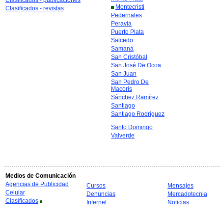
Clasificados - publicaciones
Montecristi
Clasificados - revistas
Pedernales
Peravia
Puerto Plata
Salcedo
Samaná
San Cristóbal
San José De Ocoa
San Juan
San Pedro De
Macorís
Sánchez Ramírez
Santiago
Santiago Rodríguez
Santo Domingo
Valverde
Medios de Comunicación
Agencias de Publicidad
Cursos
Mensajes
Celular
Denuncias
Mercadotecnia
Clasificados
Internet
Noticias