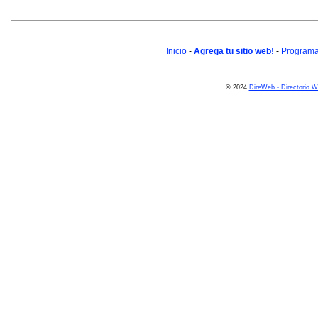
Inicio
-
Agrega tu sitio web!
-
Programa 
© 2024
DireWeb - Directorio 