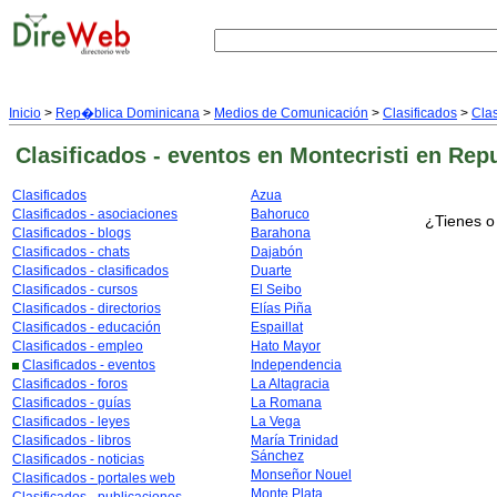
Inicio
>
Rep�blica Dominicana
>
Medios de Comunicación
>
Clasificados
>
Clas
Clasificados - eventos
en Montecristi
en Rep
Clasificados
Azua
Clasificados - asociaciones
Bahoruco
¿Tienes o
Clasificados - blogs
Barahona
Clasificados - chats
Dajabón
Clasificados - clasificados
Duarte
Clasificados - cursos
El Seibo
Clasificados - directorios
Elías Piña
Clasificados - educación
Espaillat
Clasificados - empleo
Hato Mayor
Clasificados - eventos
Independencia
Clasificados - foros
La Altagracia
Clasificados - guías
La Romana
Clasificados - leyes
La Vega
Clasificados - libros
María Trinidad
Sánchez
Clasificados - noticias
Monseñor Nouel
Clasificados - portales web
Monte Plata