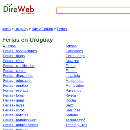
Inicio
>
Uruguay
>
Arte y Cultura
>
Ferias
Ferias
en Uruguay
Ferias
Artigas
Ferias - asociaciones
Canelones
Ferias - blogs
Cerro Largo
Ferias - chats
Durazno
Ferias - clasificados
Flores
Ferias - cursos
Florida
Ferias - directorios
Lavalleja
Ferias - educación
Maldonado
Ferias - empleo
Montevideo
Ferias - eventos
Paysandú
Ferias - foros
Rivera
Ferias - guías
Rocha
Ferias - leyes
Salto
Ferias - libros
San Jose
Ferias - noticias
Soriano
Ferias - portales web
Tacuarembó
Ferias - publicaciones
Treinta y Tres