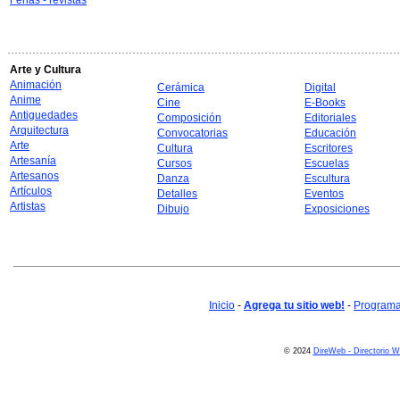
Ferias - revistas
Arte y Cultura
Animación
Cerámica
Digital
Anime
Cine
E-Books
Antiguedades
Composición
Editoriales
Arquitectura
Convocatorias
Educación
Arte
Cultura
Escritores
Artesanía
Cursos
Escuelas
Artesanos
Danza
Escultura
Artículos
Detalles
Eventos
Artistas
Dibujo
Exposiciones
Inicio
-
Agrega tu sitio web!
-
Programa 
© 2024
DireWeb - Directorio 