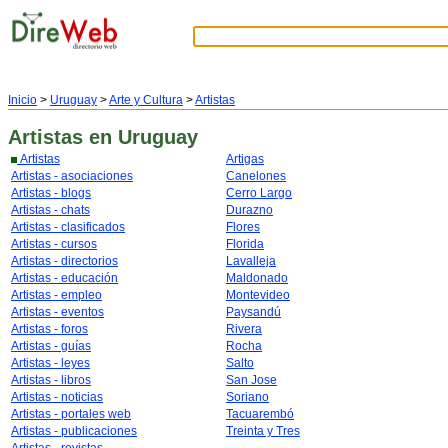
Inicio
>
Uruguay
>
Arte y Cultura
>
Artistas
Artistas
en Uruguay
Artistas
Artigas
Artistas - asociaciones
Canelones
Artistas - blogs
Cerro Largo
Artistas - chats
Durazno
Artistas - clasificados
Flores
Artistas - cursos
Florida
Artistas - directorios
Lavalleja
Artistas - educación
Maldonado
Artistas - empleo
Montevideo
Artistas - eventos
Paysandú
Artistas - foros
Rivera
Artistas - guías
Rocha
Artistas - leyes
Salto
Artistas - libros
San Jose
Artistas - noticias
Soriano
Artistas - portales web
Tacuarembó
Artistas - publicaciones
Treinta y Tres