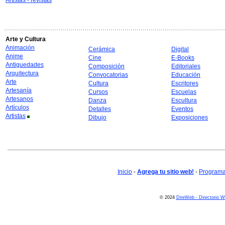
Artistas - revistas
Arte y Cultura
Animación
Cerámica
Digital
Anime
Cine
E-Books
Antiguedades
Composición
Editoriales
Arquitectura
Convocatorias
Educación
Arte
Cultura
Escritores
Artesanía
Cursos
Escuelas
Artesanos
Danza
Escultura
Artículos
Detalles
Eventos
Artistas
Dibujo
Exposiciones
Inicio
-
Agrega tu sitio web!
-
Programa 
© 2024
DireWeb - Directorio 