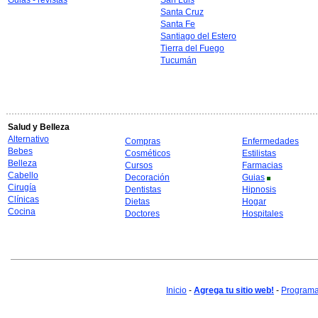
Guias - revistas
San Luis
Santa Cruz
Santa Fe
Santiago del Estero
Tierra del Fuego
Tucumán
Salud y Belleza
Alternativo
Compras
Enfermedades
Bebes
Cosméticos
Estilistas
Belleza
Cursos
Farmacias
Cabello
Decoración
Guias
Cirugía
Dentistas
Hipnosis
Clínicas
Dietas
Hogar
Cocina
Doctores
Hospitales
Inicio
-
Agrega tu sitio web!
-
Programa 