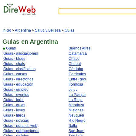
Inicio
>
Argentina
>
Salud y Belleza
>
Guias
Guias
en Argentina
Guias
Buenos Aires
Guias - asociaciones
Catamarca
Guias - blogs
Chaco
Guias - chats
Chubut
Guias - clasificados
Córdoba
Guias - cursos
Corrientes
Guias - directorios
Entre Rios
Guias - educación
Formosa
Guias - empleo
Jujuy
Guias - eventos
La Pampa
Guias - foros
La Rioja
Guias - guías
Mendoza
Guias - leyes
Misiones
Guias - libros
Neuquén
Guias - noticias
Río Negro
Guias - portales web
Salta
Guias - publicaciones
San Juan