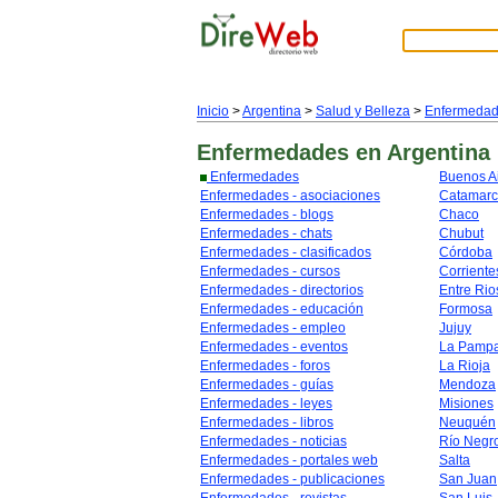
Inicio
>
Argentina
>
Salud y Belleza
>
Enfermeda
Enfermedades
en Argentina
Enfermedades
Buenos A
Enfermedades - asociaciones
Catamar
Enfermedades - blogs
Chaco
Enfermedades - chats
Chubut
Enfermedades - clasificados
Córdoba
Enfermedades - cursos
Corriente
Enfermedades - directorios
Entre Rio
Enfermedades - educación
Formosa
Enfermedades - empleo
Jujuy
Enfermedades - eventos
La Pamp
Enfermedades - foros
La Rioja
Enfermedades - guías
Mendoza
Enfermedades - leyes
Misiones
Enfermedades - libros
Neuquén
Enfermedades - noticias
Río Negr
Enfermedades - portales web
Salta
Enfermedades - publicaciones
San Juan