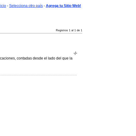
nicio
-
Selecciona otro país
-
Agrega tu Sitio Web!
Registros 1 al 1 de 1
icaciones, contadas desde el lado del que la