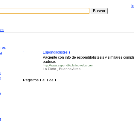
I
des
ires
Espondilolistesis
ca
Paciente con info de espondilolistesis y similares compl
padece.
http://www.espondilo.latinowebs.com
La Plata , Buenos Aires
s
s
Registros 1 al 1 de 1
a
o