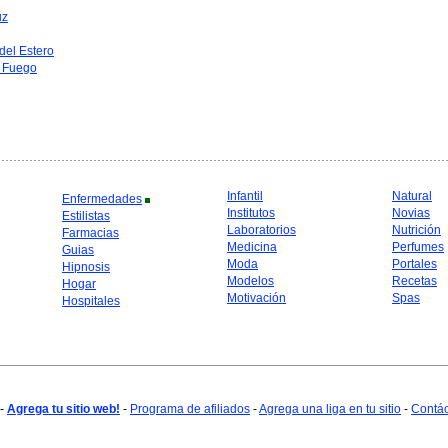
uz
del Estero
l Fuego
Infantil
Natural
Enfermedades
Institutos
Novias
Estilistas
Laboratorios
Nutrición
Farmacias
Medicina
Perfumes
Guias
Moda
Portales
Hipnosis
Modelos
Recetas
Hogar
Motivación
Spas
Hospitales
-
Agrega tu sitio web!
-
Programa de afiliados
-
Agrega una liga en tu sitio
-
Contá