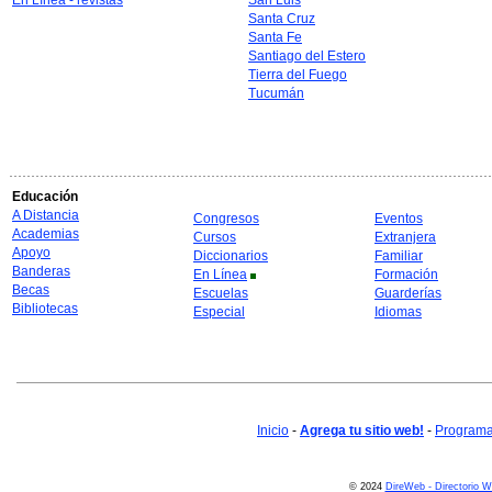
En Línea - revistas
San Luis
Santa Cruz
Santa Fe
Santiago del Estero
Tierra del Fuego
Tucumán
Educación
A Distancia
Congresos
Eventos
Academias
Cursos
Extranjera
Apoyo
Diccionarios
Familiar
Banderas
En Línea
Formación
Becas
Escuelas
Guarderías
Bibliotecas
Especial
Idiomas
Inicio
-
Agrega tu sitio web!
-
Programa 
© 2024
DireWeb - Directorio 