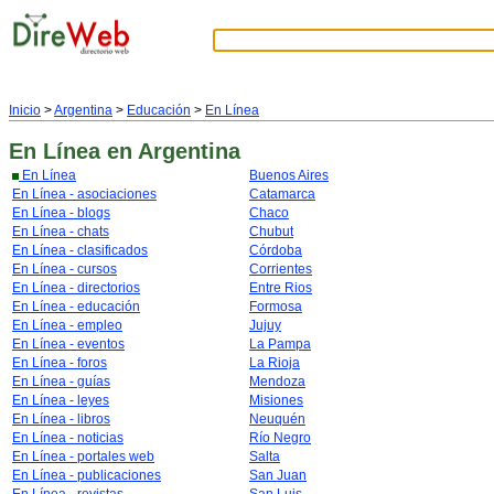
Inicio
>
Argentina
>
Educación
>
En Línea
En Línea
en Argentina
En Línea
Buenos Aires
En Línea - asociaciones
Catamarca
En Línea - blogs
Chaco
En Línea - chats
Chubut
En Línea - clasificados
Córdoba
En Línea - cursos
Corrientes
En Línea - directorios
Entre Rios
En Línea - educación
Formosa
En Línea - empleo
Jujuy
En Línea - eventos
La Pampa
En Línea - foros
La Rioja
En Línea - guías
Mendoza
En Línea - leyes
Misiones
En Línea - libros
Neuquén
En Línea - noticias
Río Negro
En Línea - portales web
Salta
En Línea - publicaciones
San Juan