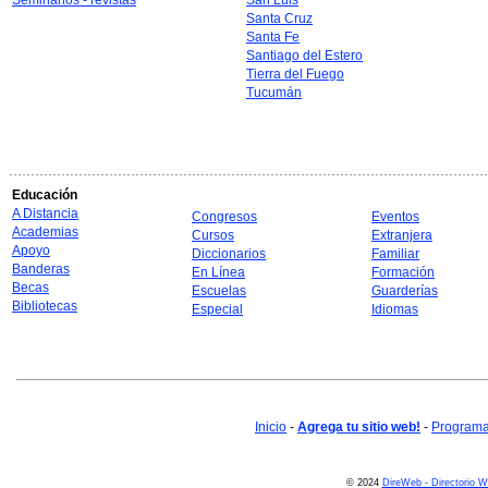
Seminarios - revistas
San Luis
Santa Cruz
Santa Fe
Santiago del Estero
Tierra del Fuego
Tucumán
Educación
A Distancia
Congresos
Eventos
Academias
Cursos
Extranjera
Apoyo
Diccionarios
Familiar
Banderas
En Línea
Formación
Becas
Escuelas
Guarderías
Bibliotecas
Especial
Idiomas
Inicio
-
Agrega tu sitio web!
-
Programa 
© 2024
DireWeb - Directorio 