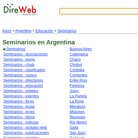
Inicio
>
Argentina
>
Educación
>
Seminarios
Seminarios
en Argentina
Seminarios
Buenos Aires
Seminarios - asociaciones
Catamarca
Seminarios - blogs
Chaco
Seminarios - chats
Chubut
Seminarios - clasificados
Córdoba
Seminarios - cursos
Corrientes
Seminarios - directorios
Entre Rios
Seminarios - educación
Formosa
Seminarios - empleo
Jujuy
Seminarios - eventos
La Pampa
Seminarios - foros
La Rioja
Seminarios - guías
Mendoza
Seminarios - leyes
Misiones
Seminarios - libros
Neuquén
Seminarios - noticias
Río Negro
Seminarios - portales web
Salta
Seminarios - publicaciones
San Juan