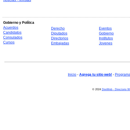
Noticias - revistas
Gobierno y Política
Acuerdos
Derecho
Eventos
Candidatos
Diputados
Gobierno
Consulados
Directorios
Institutos
Cursos
Embajadas
Jovenes
Inicio
-
Agrega tu sitio web!
-
Programa 
© 2024
DireWeb - Directorio 