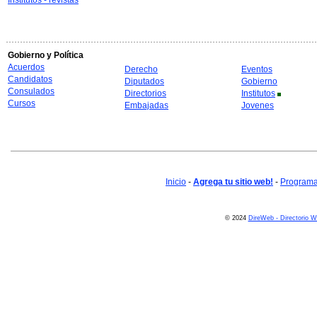
Institutos - revistas
Gobierno y Política
Acuerdos
Derecho
Eventos
Candidatos
Diputados
Gobierno
Consulados
Directorios
Institutos
Cursos
Embajadas
Jovenes
Inicio
-
Agrega tu sitio web!
-
Programa 
© 2024
DireWeb - Directorio 