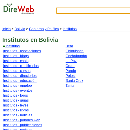
Inicio
>
Bolivia
>
Gobierno y Política
>
Institutos
Institutos
en Bolivia
Institutos
Beni
Institutos - asociaciones
Chiquisaca
Institutos - blogs
Cochabamba
Institutos - chats
La Paz
Institutos - clasificados
Oruro
Institutos - cursos
Pando
Institutos - directorios
Potosi
Institutos - educación
Santa Cruz
Institutos - empleo
Tarija
Institutos - eventos
Institutos - foros
Institutos - guías
Institutos - leyes
Institutos - libros
Institutos - noticias
Institutos - portales web
Institutos - publicaciones