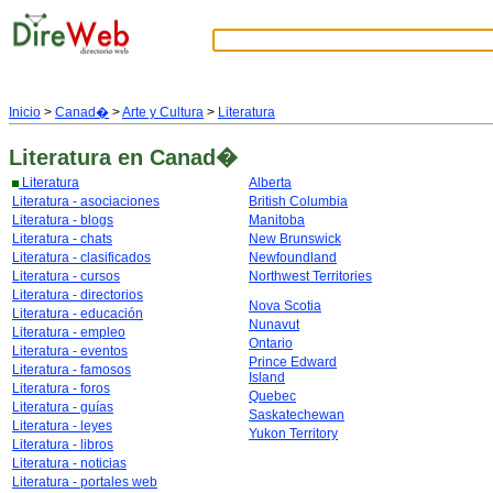
Inicio
>
Canad�
>
Arte y Cultura
>
Literatura
Literatura
en Canad�
Literatura
Alberta
Literatura - asociaciones
British Columbia
Literatura - blogs
Manitoba
Literatura - chats
New Brunswick
Literatura - clasificados
Newfoundland
Literatura - cursos
Northwest Territories
Literatura - directorios
Nova Scotia
Literatura - educación
Nunavut
Literatura - empleo
Ontario
Literatura - eventos
Prince Edward
Literatura - famosos
Island
Literatura - foros
Quebec
Literatura - guías
Saskatechewan
Literatura - leyes
Yukon Territory
Literatura - libros
Literatura - noticias
Literatura - portales web