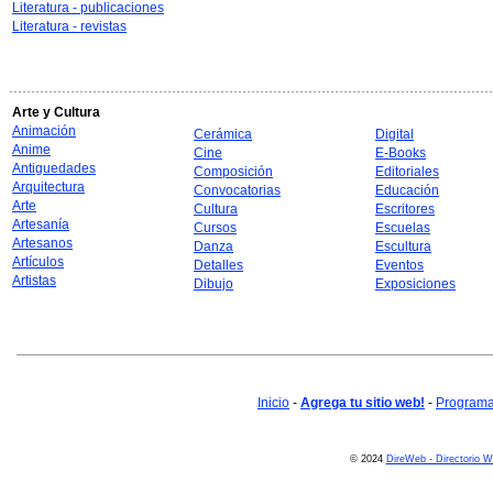
Literatura - publicaciones
Literatura - revistas
Arte y Cultura
Animación
Cerámica
Digital
Anime
Cine
E-Books
Antiguedades
Composición
Editoriales
Arquitectura
Convocatorias
Educación
Arte
Cultura
Escritores
Artesanía
Cursos
Escuelas
Artesanos
Danza
Escultura
Artículos
Detalles
Eventos
Artistas
Dibujo
Exposiciones
Inicio
-
Agrega tu sitio web!
-
Programa 
© 2024
DireWeb - Directorio 