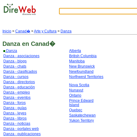
Inicio
>
Canad�
>
Arte y Cultura
>
Danza
Danza
en Canad�
Danza
Alberta
Danza - asociaciones
British Columbia
Danza - blogs
Manitoba
Danza - chats
New Brunswick
Danza - clasificados
Newfoundland
Danza - cursos
Northwest Territories
Danza - directorios
Nova Scotia
Danza - educación
Nunavut
Danza - empleo
Ontario
Danza - eventos
Prince Edward
Danza - foros
Island
Danza - guías
Quebec
Danza - leyes
Saskatechewan
Danza - libros
Yukon Territory
Danza - noticias
Danza - portales web
Danza - publicaciones