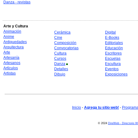
Danza - revistas
Arte y Cultura
Animación
Cerámica
Digital
Anime
Cine
E-Books
Antiguedades
Composición
Editoriales
Arquitectura
Convocatorias
Educación
Arte
Cultura
Escritores
Artesanía
Cursos
Escuelas
Artesanos
Danza
Escultura
Artículos
Detalles
Eventos
Artistas
Dibujo
Exposiciones
Inicio
-
Agrega tu sitio web!
-
Programa 
© 2024
DireWeb - Directorio 