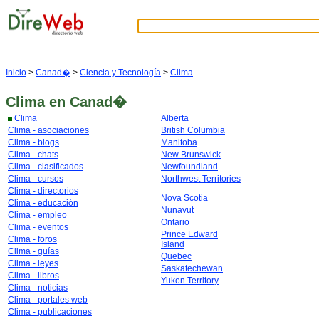
Inicio
>
Canad�
>
Ciencia y Tecnología
>
Clima
Clima
en Canad�
Clima
Alberta
Clima - asociaciones
British Columbia
Clima - blogs
Manitoba
Clima - chats
New Brunswick
Clima - clasificados
Newfoundland
Clima - cursos
Northwest Territories
Clima - directorios
Nova Scotia
Clima - educación
Nunavut
Clima - empleo
Ontario
Clima - eventos
Prince Edward
Clima - foros
Island
Clima - guías
Quebec
Clima - leyes
Saskatechewan
Clima - libros
Yukon Territory
Clima - noticias
Clima - portales web
Clima - publicaciones