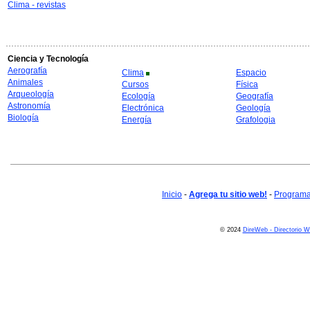
Clima - revistas
Ciencia y Tecnología
Aerografía
Clima
Espacio
Animales
Cursos
Física
Arqueología
Ecología
Geografía
Astronomía
Electrónica
Geología
Biología
Energía
Grafologia
Inicio
-
Agrega tu sitio web!
-
Programa 
© 2024
DireWeb - Directorio 