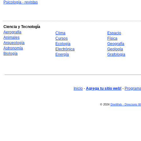
Psicología - revistas
Ciencia y Tecnología
Aerografía
Clima
Espacio
Animales
Cursos
Física
Arqueología
Ecología
Geografía
Astronomía
Electrónica
Geología
Biología
Energía
Grafologia
Inicio
-
Agrega tu sitio web!
-
Programa 
© 2024
DireWeb - Directorio 