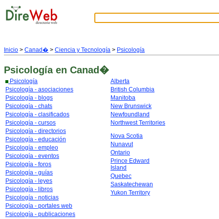
Inicio
>
Canad�
>
Ciencia y Tecnología
>
Psicología
Psicología
en Canad�
Psicología
Alberta
Psicología - asociaciones
British Columbia
Psicología - blogs
Manitoba
Psicología - chats
New Brunswick
Psicología - clasificados
Newfoundland
Psicología - cursos
Northwest Territories
Psicología - directorios
Nova Scotia
Psicología - educación
Nunavut
Psicología - empleo
Ontario
Psicología - eventos
Prince Edward
Psicología - foros
Island
Psicología - guías
Quebec
Psicología - leyes
Saskatechewan
Psicología - libros
Yukon Territory
Psicología - noticias
Psicología - portales web
Psicología - publicaciones