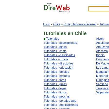
Inicio
>
Chile
>
Computadoras e Internet
>
Tutoria
Tutoriales
en Chile
Tutoriales
Aisen
Tutoriales - asociaciones
Antofaga
Tutoriales - blogs
Araucani
Tutoriales - chats
Atacama
Tutoriales - clasificados
Biobio
Tutoriales - cursos
Coquimb
Tutoriales - directorios
De Maule
Tutoriales - educación
Los Lago
Tutoriales - empleo
Magallan
Tutoriales - eventos
Metropoli
Tutoriales - foros
O´higgins
Tutoriales - guías
Santiago
Tutoriales - leyes
Tarapacá
Tutoriales - libros
Valparais
Tutoriales - noticias
Tutoriales - portales web
Tutoriales - publicaciones