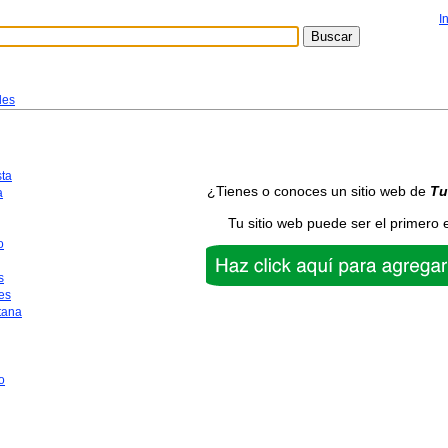
I
les
sta
¿Tienes o conoces un sitio web de
Tu
a
Tu sitio web puede ser el primero 
o
s
es
tana
o