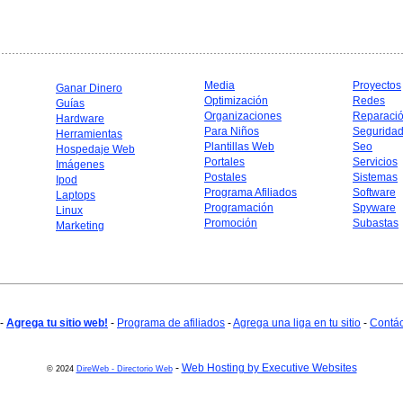
Media
Proyectos
Ganar Dinero
Optimización
Redes
Guías
Organizaciones
Reparaci
Hardware
Para Niños
Segurida
Herramientas
Plantillas Web
Seo
Hospedaje Web
Portales
Servicios
Imágenes
Postales
Sistemas
Ipod
Programa Afiliados
Software
Laptops
Programación
Spyware
Linux
Promoción
Subastas
Marketing
-
Agrega tu sitio web!
-
Programa de afiliados
-
Agrega una liga en tu sitio
-
Contá
-
Web Hosting by Executive Websites
© 2024
DireWeb - Directorio Web