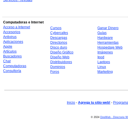
Servicios - revistas
Computadoras e Internet
Acceso a Internet
Cursos
Ganar Dinero
Accesorios
Cybercafes
Guías
Antivirus
Descargas
Hardware
Aplicaciones
Directorios
Herramientas
Apple
Disco duro
Hospedaje Web
Artículos
Diseño Gráfico
Imágenes
Buscadores
Diseño Web
Ipod
Chat
Distribuidores
Laptops
Computadoras
Dominios
Linux
Consultoría
Foros
Marketing
Inicio
-
Agrega tu sitio web!
-
Programa 
© 2024
DireWeb - Directorio 