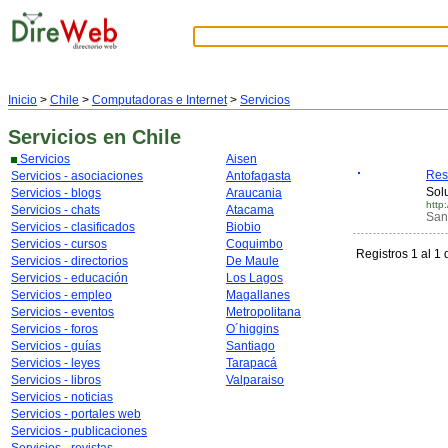
Inicio
>
Chile
>
Computadoras e Internet
>
Servicios
Servicios
en Chile
Servicios
Aisen
Res
Servicios - asociaciones
Antofagasta
Sol
Servicios - blogs
Araucania
http
Servicios - chats
Atacama
San
Servicios - clasificados
Biobio
Servicios - cursos
Coquimbo
Registros 1 al 1 
Servicios - directorios
De Maule
Servicios - educación
Los Lagos
Servicios - empleo
Magallanes
Servicios - eventos
Metropolitana
Servicios - foros
O´higgins
Servicios - guías
Santiago
Servicios - leyes
Tarapacá
Servicios - libros
Valparaiso
Servicios - noticias
Servicios - portales web
Servicios - publicaciones