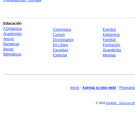
Preparatorias - revistas
Educación
A Distancia
Congresos
Eventos
Academias
Cursos
Extranjera
Apoyo
Diccionarios
Familiar
Banderas
En Línea
Formación
Becas
Escuelas
Guarderías
Bibliotecas
Especial
Idiomas
Inicio
-
Agrega tu sitio web!
-
Programa 
© 2024
DireWeb - Directorio 