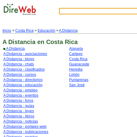
Inicio
>
Costa Rica
>
Educación
>
A Distancia
A Distancia
en Costa Rica
A Distancia
Alajuela
A Distancia - asociaciones
Cartago
A Distancia - blogs
Costa Rica
A Distancia - chats
Guanacaste
A Distancia - clasificados
Heredia
A Distancia - cursos
Limón
A Distancia - directorios
Puntarenas
A Distancia - educación
San José
A Distancia - empleo
A Distancia - eventos
A Distancia - foros
A Distancia - guías
A Distancia - leyes
A Distancia - libros
A Distancia - noticias
A Distancia - portales web
A Distancia - publicaciones