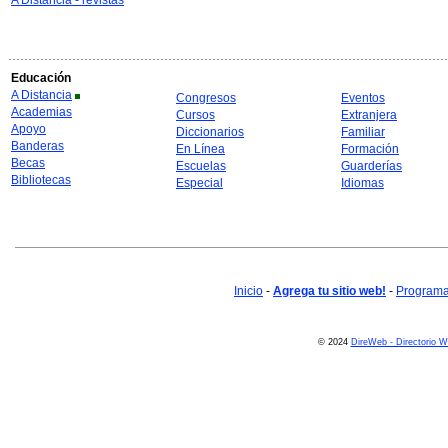
A Distancia - revistas
Educación
A Distancia
Congresos
Eventos
Academias
Cursos
Extranjera
Apoyo
Diccionarios
Familiar
Banderas
En Línea
Formación
Becas
Escuelas
Guarderías
Bibliotecas
Especial
Idiomas
Inicio
-
Agrega tu sitio web!
-
Programa 
© 2024
DireWeb - Directorio 