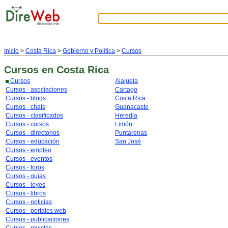
Inicio
>
Costa Rica
>
Gobierno y Política
>
Cursos
Cursos
en Costa Rica
Cursos
Alajuela
Cursos - asociaciones
Cartago
Cursos - blogs
Costa Rica
Cursos - chats
Guanacaste
Cursos - clasificados
Heredia
Cursos - cursos
Limón
Cursos - directorios
Puntarenas
Cursos - educación
San José
Cursos - empleo
Cursos - eventos
Cursos - foros
Cursos - guías
Cursos - leyes
Cursos - libros
Cursos - noticias
Cursos - portales web
Cursos - publicaciones