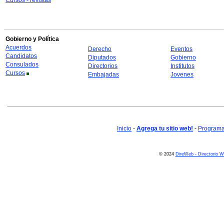
Cursos - revistas
Gobierno y Política
Acuerdos
Derecho
Eventos
Candidatos
Diputados
Gobierno
Consulados
Directorios
Institutos
Cursos
Embajadas
Jovenes
Inicio
-
Agrega tu sitio web!
-
Programa 
© 2024
DireWeb - Directorio 