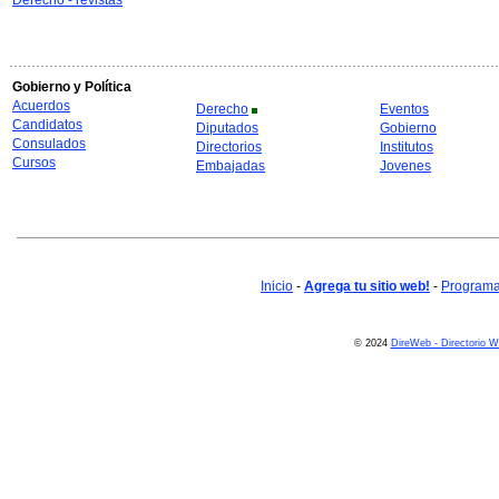
Derecho - revistas
Gobierno y Política
Acuerdos
Derecho
Eventos
Candidatos
Diputados
Gobierno
Consulados
Directorios
Institutos
Cursos
Embajadas
Jovenes
Inicio
-
Agrega tu sitio web!
-
Programa 
© 2024
DireWeb - Directorio 