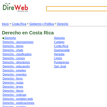
Inicio
>
Costa Rica
>
Gobierno y Política
>
Derecho
Derecho
en Costa Rica
Derecho
Alajuela
Derecho - asociaciones
Cartago
Derecho - blogs
Costa Rica
Derecho - chats
Guanacaste
Derecho - clasificados
Heredia
Derecho - cursos
Limón
Derecho - directorios
Puntarenas
Derecho - educación
San José
Derecho - empleo
Derecho - eventos
Derecho - foros
Derecho - guías
Derecho - leyes
Derecho - libros
Derecho - noticias
Derecho - portales web
Derecho - publicaciones