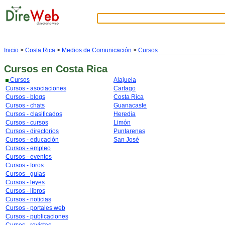
Inicio
>
Costa Rica
>
Medios de Comunicación
>
Cursos
Cursos
en Costa Rica
Cursos
Alajuela
Cursos - asociaciones
Cartago
Cursos - blogs
Costa Rica
Cursos - chats
Guanacaste
Cursos - clasificados
Heredia
Cursos - cursos
Limón
Cursos - directorios
Puntarenas
Cursos - educación
San José
Cursos - empleo
Cursos - eventos
Cursos - foros
Cursos - guías
Cursos - leyes
Cursos - libros
Cursos - noticias
Cursos - portales web
Cursos - publicaciones