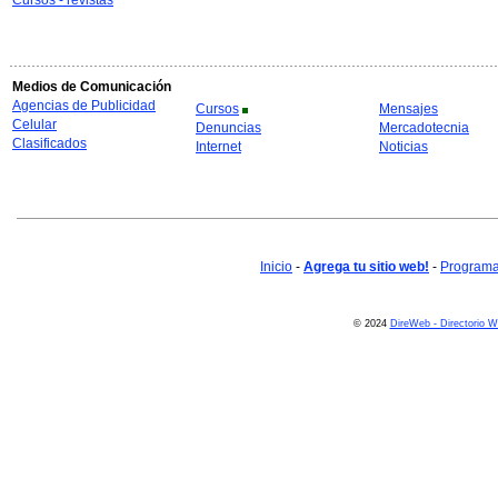
Cursos - revistas
Medios de Comunicación
Agencias de Publicidad
Cursos
Mensajes
Celular
Denuncias
Mercadotecnia
Clasificados
Internet
Noticias
Inicio
-
Agrega tu sitio web!
-
Programa 
© 2024
DireWeb - Directorio 