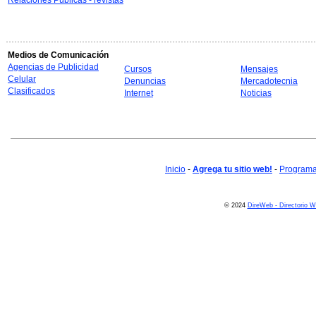
Relaciones Públicas - revistas
Medios de Comunicación
Agencias de Publicidad
Cursos
Mensajes
Celular
Denuncias
Mercadotecnia
Clasificados
Internet
Noticias
Inicio
-
Agrega tu sitio web!
-
Programa 
© 2024
DireWeb - Directorio 