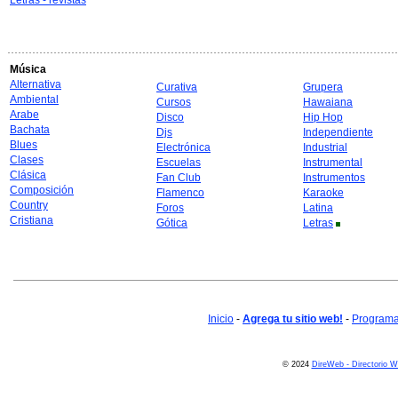
Letras - revistas
Música
Alternativa
Curativa
Grupera
Ambiental
Cursos
Hawaiana
Arabe
Disco
Hip Hop
Bachata
Djs
Independiente
Blues
Electrónica
Industrial
Clases
Escuelas
Instrumental
Clásica
Fan Club
Instrumentos
Composición
Flamenco
Karaoke
Country
Foros
Latina
Cristiana
Gótica
Letras
Inicio
-
Agrega tu sitio web!
-
Programa 
© 2024
DireWeb - Directorio 