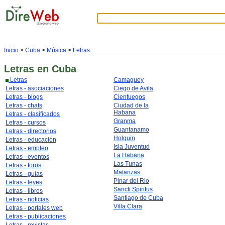
Inicio
>
Cuba
>
Música
>
Letras
Letras
en Cuba
Letras
Camaguey
Letras - asociaciones
Ciego de Avila
Letras - blogs
Cienfuegos
Letras - chats
Ciudad de la
Habana
Letras - clasificados
Granma
Letras - cursos
Guantanamo
Letras - directorios
Holguin
Letras - educación
Isla Juventud
Letras - empleo
La Habana
Letras - eventos
Las Tunas
Letras - foros
Matanzas
Letras - guías
Pinar del Rio
Letras - leyes
Sancti Spiritus
Letras - libros
Santiago de Cuba
Letras - noticias
Villa Clara
Letras - portales web
Letras - publicaciones