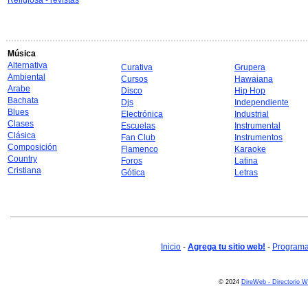
Religiosa - revistas
Música
Alternativa
Curativa
Grupera
Ambiental
Cursos
Hawaiana
Arabe
Disco
Hip Hop
Bachata
Djs
Independiente
Blues
Electrónica
Industrial
Clases
Escuelas
Instrumental
Clásica
Fan Club
Instrumentos
Composición
Flamenco
Karaoke
Country
Foros
Latina
Cristiana
Gótica
Letras
Inicio
-
Agrega tu sitio web!
-
Programa 
© 2024
DireWeb - Directorio 