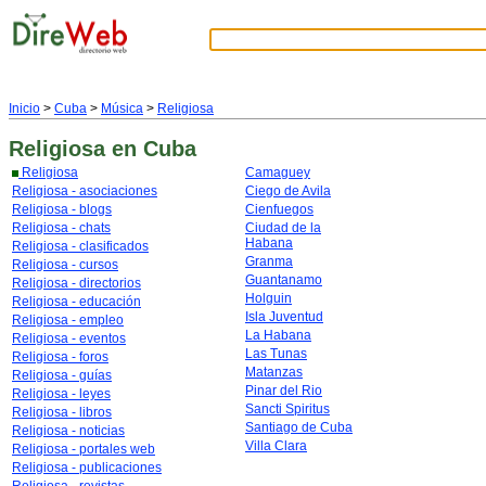
Inicio
>
Cuba
>
Música
>
Religiosa
Religiosa
en Cuba
Religiosa
Camaguey
Religiosa - asociaciones
Ciego de Avila
Religiosa - blogs
Cienfuegos
Religiosa - chats
Ciudad de la
Habana
Religiosa - clasificados
Granma
Religiosa - cursos
Guantanamo
Religiosa - directorios
Holguin
Religiosa - educación
Isla Juventud
Religiosa - empleo
La Habana
Religiosa - eventos
Las Tunas
Religiosa - foros
Matanzas
Religiosa - guías
Pinar del Rio
Religiosa - leyes
Sancti Spiritus
Religiosa - libros
Santiago de Cuba
Religiosa - noticias
Villa Clara
Religiosa - portales web
Religiosa - publicaciones