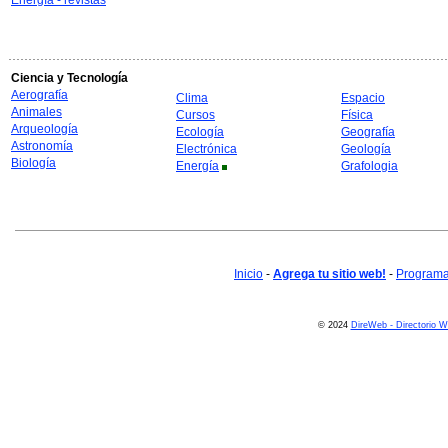
Energía - revistas
Ciencia y Tecnología
Aerografía
Clima
Espacio
Animales
Cursos
Física
Arqueología
Ecología
Geografía
Astronomía
Electrónica
Geología
Biología
Energía
Grafologia
Inicio
-
Agrega tu sitio web!
-
Programa 
© 2024
DireWeb - Directorio 