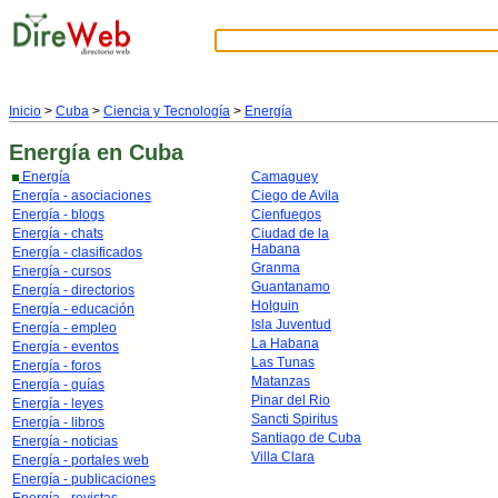
Inicio
>
Cuba
>
Ciencia y Tecnología
>
Energía
Energía
en Cuba
Energía
Camaguey
Energía - asociaciones
Ciego de Avila
Energía - blogs
Cienfuegos
Energía - chats
Ciudad de la
Habana
Energía - clasificados
Granma
Energía - cursos
Guantanamo
Energía - directorios
Holguin
Energía - educación
Isla Juventud
Energía - empleo
La Habana
Energía - eventos
Las Tunas
Energía - foros
Matanzas
Energía - guías
Pinar del Rio
Energía - leyes
Sancti Spiritus
Energía - libros
Santiago de Cuba
Energía - noticias
Villa Clara
Energía - portales web
Energía - publicaciones