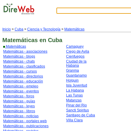
Inicio
>
Cuba
>
Ciencia y Tecnología
>
Matemáticas
Matemáticas
en Cuba
Matemáticas
Camaguey
Matemáticas - asociaciones
Ciego de Avila
Matemáticas - blogs
Cienfuegos
Matemáticas - chats
Ciudad de la
Habana
Matemáticas - clasificados
Granma
Matemáticas - cursos
Guantanamo
Matemáticas - directorios
Holguin
Matemáticas - educación
Isla Juventud
Matemáticas - empleo
La Habana
Matemáticas - eventos
Las Tunas
Matemáticas - foros
Matanzas
Matemáticas - guías
Pinar del Rio
Matemáticas - leyes
Sancti Spiritus
Matemáticas - libros
Santiago de Cuba
Matemáticas - noticias
Villa Clara
Matemáticas - portales web
Matemáticas - publicaciones