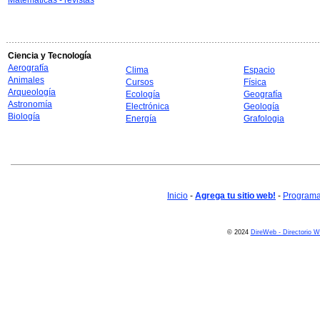
Matemáticas - revistas
Ciencia y Tecnología
Aerografía
Clima
Espacio
Animales
Cursos
Física
Arqueología
Ecología
Geografía
Astronomía
Electrónica
Geología
Biología
Energía
Grafologia
Inicio
-
Agrega tu sitio web!
-
Programa 
© 2024
DireWeb - Directorio 