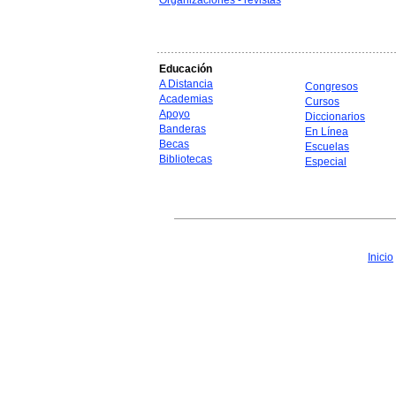
Organizaciones - revistas
Educación
A Distancia
Congresos
Academias
Cursos
Apoyo
Diccionarios
Banderas
En Línea
Becas
Escuelas
Bibliotecas
Especial
Inicio