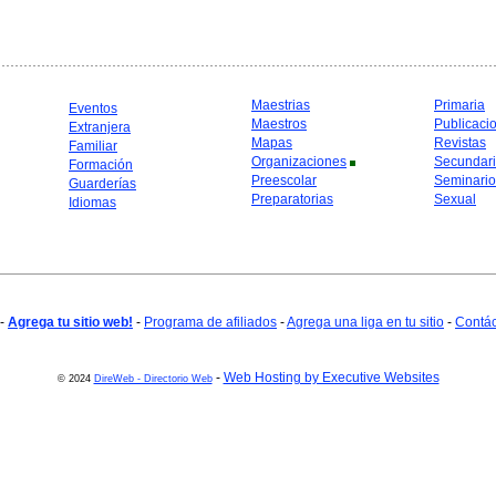
Maestrias
Primaria
Eventos
Maestros
Publicaci
Extranjera
Mapas
Revistas
Familiar
Organizaciones
Secundar
Formación
Preescolar
Seminario
Guarderías
Preparatorias
Sexual
Idiomas
-
Agrega tu sitio web!
-
Programa de afiliados
-
Agrega una liga en tu sitio
-
Contá
-
Web Hosting by Executive Websites
© 2024
DireWeb - Directorio Web