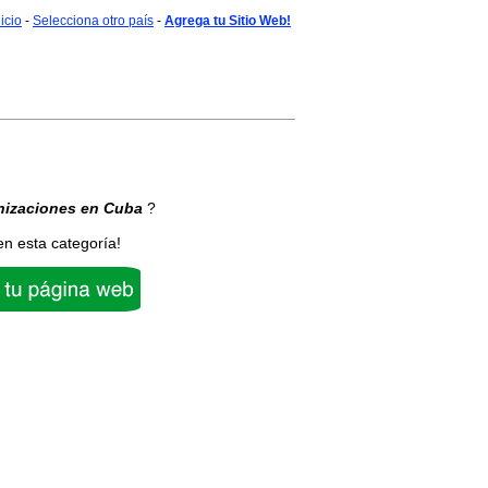
nicio
-
Selecciona otro país
-
Agrega tu Sitio Web!
nizaciones
en Cuba
?
en esta categoría!