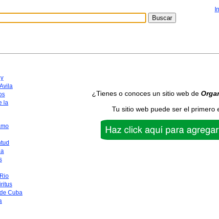
I
y
Avila
¿Tienes o conoces un sitio web de
Orga
os
 la
Tu sitio web puede ser el primero 
amo
ntud
na
s
 Rio
ritus
 de Cuba
a