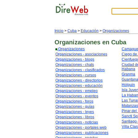
Inicio
>
Cuba
>
Educación
>
Organizaciones
Organizaciones
en Cuba
Organizaciones
Camague
Organizaciones - asociaciones
Ciego de 
Organizaciones - blogs
Cienfueg
Organizaciones - chats
Ciudad de
Habana
Organizaciones - clasificados
Granma
Organizaciones - cursos
Guantan
Organizaciones - directorios
Holguin
Organizaciones - educación
Isla Juve
Organizaciones - empleo
La Haba
Organizaciones - eventos
Las Tuna
Organizaciones - foros
Matanzas
Organizaciones - guías
Pinar del
Organizaciones - leyes
Sancti Spi
Organizaciones - libros
Santiago
Organizaciones - noticias
Villa Clar
Organizaciones - portales web
Organizaciones - publicaciones