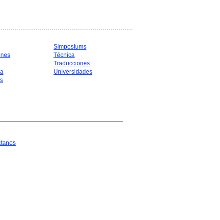
Simposiums
ones
Técnica
Traducciones
ia
Universidades
s
ctanos