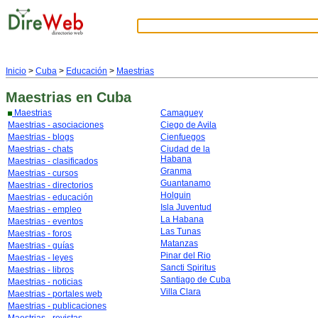
Inicio
>
Cuba
>
Educación
>
Maestrias
Maestrias
en Cuba
Maestrias
Camaguey
Maestrias - asociaciones
Ciego de Avila
Maestrias - blogs
Cienfuegos
Maestrias - chats
Ciudad de la
Habana
Maestrias - clasificados
Granma
Maestrias - cursos
Guantanamo
Maestrias - directorios
Holguin
Maestrias - educación
Isla Juventud
Maestrias - empleo
La Habana
Maestrias - eventos
Las Tunas
Maestrias - foros
Matanzas
Maestrias - guías
Pinar del Rio
Maestrias - leyes
Sancti Spiritus
Maestrias - libros
Santiago de Cuba
Maestrias - noticias
Villa Clara
Maestrias - portales web
Maestrias - publicaciones