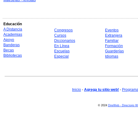
Maestrias - revistas
Educación
A Distancia
Congresos
Eventos
Academias
Cursos
Extranjera
Apoyo
Diccionarios
Familiar
Banderas
En Línea
Formación
Becas
Escuelas
Guarderías
Bibliotecas
Especial
Idiomas
Inicio
-
Agrega tu sitio web!
-
Programa 
© 2024
DireWeb - Directorio 