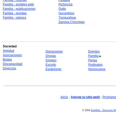
Familia - noticias
Pastaza
Familia - portales web
Pichincha
Familia - publicaciones
Quito
Familia - revistas
Sucumbios
Familia - valores
Tungurahua
Zamora Chinchipe
Sociedad
Amistad
Donaciones
Eventos
Asociaciones
Drogas
Familia
Bodas
Empleo
Ferias
Discapacidad
Escorts
Festivales
Divorcios
Esoterismo
Horoscopos
Inicio
-
Agrega tu sitio web!
-
Programa 
© 2024
DireWeb - Directorio 