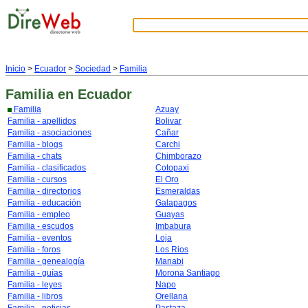
Inicio
>
Ecuador
>
Sociedad
>
Familia
Familia
en Ecuador
Familia
Azuay
Familia - apellidos
Bolivar
Familia - asociaciones
Cañar
Familia - blogs
Carchi
Familia - chats
Chimborazo
Familia - clasificados
Cotopaxi
Familia - cursos
El Oro
Familia - directorios
Esmeraldas
Familia - educación
Galapagos
Familia - empleo
Guayas
Familia - escudos
Imbabura
Familia - eventos
Loja
Familia - foros
Los Rios
Familia - genealogía
Manabi
Familia - guías
Morona Santiago
Familia - leyes
Napo
Familia - libros
Orellana