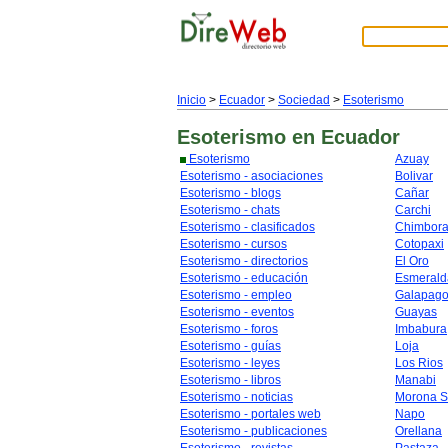
Inicio
>
Ecuador
>
Sociedad
>
Esoterismo
Esoterismo
en Ecuador
Esoterismo
Azuay
Esoterismo - asociaciones
Bolivar
Esoterismo - blogs
Cañar
Esoterismo - chats
Carchi
Esoterismo - clasificados
Chimbor
Esoterismo - cursos
Cotopaxi
Esoterismo - directorios
El Oro
Esoterismo - educación
Esmerald
Esoterismo - empleo
Galapag
Esoterismo - eventos
Guayas
Esoterismo - foros
Imbabura
Esoterismo - guías
Loja
Esoterismo - leyes
Los Rios
Esoterismo - libros
Manabi
Esoterismo - noticias
Morona S
Esoterismo - portales web
Napo
Esoterismo - publicaciones
Orellana