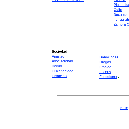
Esoterismo - revistas
Pastaza
Pichinch
Quito
Sucumbi
Tungura
Zamora C
Sociedad
Amistad
Donaciones
Asociaciones
Drogas
Bodas
Empleo
Discapacidad
Escorts
Divorcios
Esoterismo
Inicio