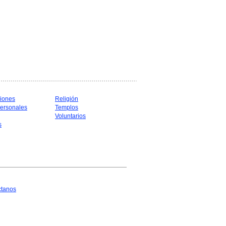
iones
Religión
ersonales
Templos
Voluntarios
s
ctanos