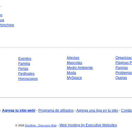
a
os
hua
hinchipe
Iglesias
Organizac
Eventos
Mascotas
Páginas P
Familia
Medio Ambiente
Parejas
Ferias
Moda
Problema
Festivales
MySpace
Quejas
Horoscopos
-
Agrega tu sitio web!
-
Programa de afiliados
-
Agrega una liga en tu sitio
-
Contá
-
Web Hosting by Executive Websites
© 2024
DireWeb - Directorio Web